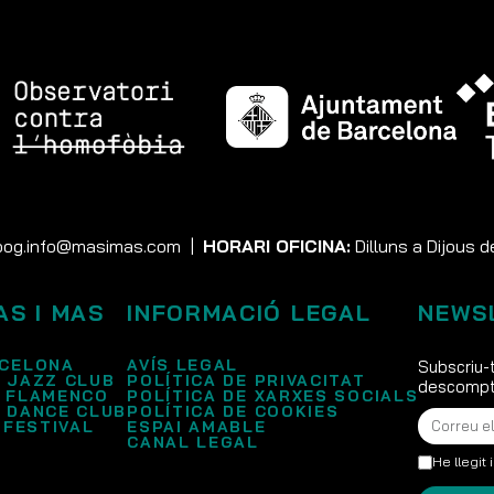
og.info@masimas.com
|
HORARI OFICINA:
Dilluns a Dijous d
AS I MAS
INFORMACIÓ LEGAL
NEWS
CELONA
AVÍS LEGAL
Subscriu-t
 JAZZ CLUB
POLÍTICA DE PRIVACITAT
descompte
 FLAMENCO
POLÍTICA DE XARXES SOCIALS
 DANCE CLUB
POLÍTICA DE COOKIES
 FESTIVAL
ESPAI AMABLE
CANAL LEGAL
He llegit 