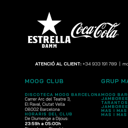
ATENCIÓ AL CLIENT:
+34 933 191 789
|
mo
MOOG CLUB
GRUP M
DISCOTECA MOOG BARCELONA
MOOG BAR
JAMBOREE
Carrer Arc del Teatre 3,
TARANTOS
El Raval, Ciutat Vella
JAMBOREE
08002 Barcelona
MAS I MAS
HORARIS DEL CLUB
MAS I MAS
De Diumenge a Dijous:
23:59h a 05:00h