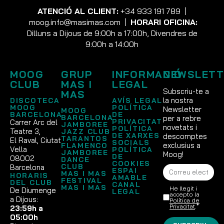
ATENCIÓ AL CLIENT:
+34 933 191 789
|
moog.info@masimas.com
|
HORARI OFICINA:
Dilluns a Dijous de 9:00h a 17:00h, Divendres de
9:00h a 14:00h
MOOG
GRUP
INFORMACIÓ
NEWSLETT
CLUB
MAS I
LEGAL
Subscriu-te a
MAS
la nostra
DISCOTECA
AVÍS LEGAL
MOOG
POLÍTICA
Newsletter
MOOG
BARCELONA
DE
BARCELONA
per a rebre
PRIVACITAT
Carrer Arc del
JAMBOREE
novetats i
POLÍTICA
Teatre 3,
JAZZ CLUB
DE XARXES
descomptes
TARANTOS
El Raval, Ciutat
SOCIALS
exclusius a
FLAMENCO
Vella
POLÍTICA
JAMBOREE
Moog!
DE
08002
DANCE
COOKIES
CLUB
Barcelona
ESPAI
MAS I MAS
HORARIS
AMABLE
FESTIVAL
DEL CLUB
CANAL
MAS I MAS
He llegit i
De Diumenge
LEGAL
accepto la
a Dijous:
Política de
Privacitat
.*
23:59h a
05:00h