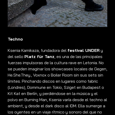
Techno
Ksenia Kamikaza, fundadora del
festival UNDER
y
del sello
Platz für Tanz
, es una de las principales
fuerzas impulsoras de la cultura rave en Letonia
.
No
se pueden imaginar los showcases locales de Gegen,
He.She.They., Voxnox o Boiler Room sin sus sets sin
límites
.
Pinchando discos en lugares como fabric
(Londres), Dommune en Tokio, Sziget en Budapest o
Kit Kat en Berlín, y perdiéndose en la música y el
polvo en Burning Man, Ksenia varía desde el techno al
ambient, y desde el dark disco al IDM
.
Ella sumerge a
los oyentes en un viaje rítmico y sonoro del que no