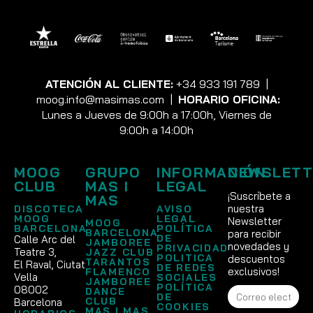
ATENCIÓN AL CLIENTE:
+34 933 191 789
|
moog.info@masimas.com
|
HORARIO OFICINA:
Lunes a Jueves de 9:00h a 17:00h, Viernes de
9:00h a 14:00h
MOOG
GRUPO
INFORMACIÓN
NEWSLETT
CLUB
MAS I
LEGAL
¡Suscríbete a
MAS
nuestra
DISCOTECA
AVISO
MOOG
LEGAL
Newsletter
MOOG
BARCELONA
POLÍTICA
BARCELONA
para recibir
DE
Calle Arc del
JAMBOREE
novedades y
PRIVACIDAD
Teatre 3,
JAZZ CLUB
POLITICA
descuentos
TARANTOS
El Raval, Ciutat
DE REDES
exclusivos!
FLAMENCO
Vella
SOCIALES
JAMBOREE
POLÍTICA
08002
DANCE
DE
CLUB
Barcelona
COOKIES
MAS I MAS