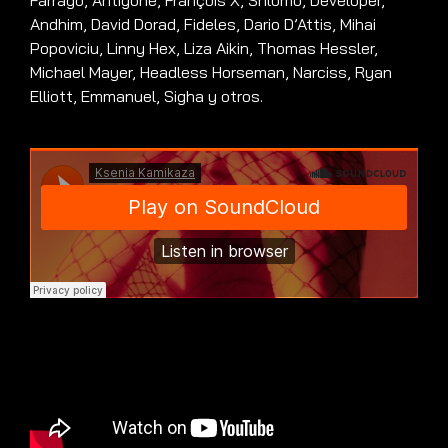
Farrago, Antigone, François X, Shlomo, Developer,
Andhim, David Dorad, Fideles, Dario D’Attis, Mihai
Popoviciu, Linny Hex, Liza Aikin, Thomas H
essler,
Michael Mayer, Headless Horseman, Narciss, Ryan
Elliott, Emmanuel, Sigha y otros
.