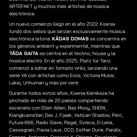
ARTEFAKT y muchos más artistas de música
electrónica
.
Un nuevo comienzo llegó en el año 2022: Ksenia
fundó dos sellos que lanzan exclusivamente música
electrónica letona
.
KĀDAS DOMAS
se concentra en
los géneros ambient y experimental, mientras que
TĀDA GAITA
se centra en el techno, house y la
música electro
.
En el año 2025, Platz für Tanz
comenzó a editar en formato vinilo, lanzando una
serie VA con artistas como Exos, Victoria Mussi,
Lakej, Unhuman y más por venir
.
Durante todos estos años, Ksenia Kamikaza ha
pinchado en más de 20 países compart
iendo
escenario con Ellen Allien, Bas Mooy, SHDW,
Klangkuenstler, Dax J, Fjaak, Vatican Shadow, Perc,
Future.666, Radio Slave, Regal, Svreca, D-Leria,
Cassegrain, Flavia Laus, OCD, Esther Dune, Parallx,