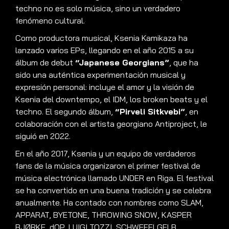
techno no es solo música, sino un verdadero
fenómeno cultural
.
Como productora musical, Ksenia Kamikaza ha
lanzado varios EPs, llegando en el año 2015 a su
álbum de debut
“Japanese Georgians”
, que ha
sido una auténtica experimentación musical y
expresión personal: incluye el amor y la visión de
Ksenia del downtempo, el IDM, los broken beats y el
techno
.
El segundo álbum,
“Pirveli Sitkvebi”
, en
colaboración con el artista georgiano Antiproject, le
siguió en 2022
.
En el año 2017, Ksenia y un equipo de verdaderos
fans de la música organizaron el primer festival de
música electrónica llamado UNDER en Riga
.
El festival
se ha convertido en una buena tradición y se celebra
anualmente
.
Ha contado con nombres como SLAM,
APPARAT, BYETONE, THROWING SNOW, KASPER
BJØRKE, dOP, LUIGI TOZZI, SCHWEFELGELB,