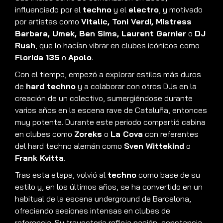
influenciado por el
techno
y el
electro
, y motivado
por artistas como
Vitalic, Toni Verdi, Mistress
Barbara, Umek, Ben Sims, Laurent Garnier
o
DJ
Rush
, que lo hacían vibrar en clubes icónicos como
Florida 135
o
Apolo
.
Con el tiempo, empezó a explorar estilos más duros
de
hard techno
y a colaborar con otros DJs en la
creación de un colectivo, sumergiéndose durante
varios años en la escena rave de Cataluña, entonces
muy potente. Durante este periodo compartió cabina
en clubes como
Zoreks
o
La Cova
con referentes
del hard techno alemán como
Sven Wittekind
o
Frank Kvitta
.
Tras esta etapa, volvió al
techno
como base de su
estilo y, en los últimos años, se ha convertido en un
habitual de la escena underground de Barcelona,
ofreciendo sesiones intensas en clubes de
referencia. Su trayectoria refleja pasión, constancia