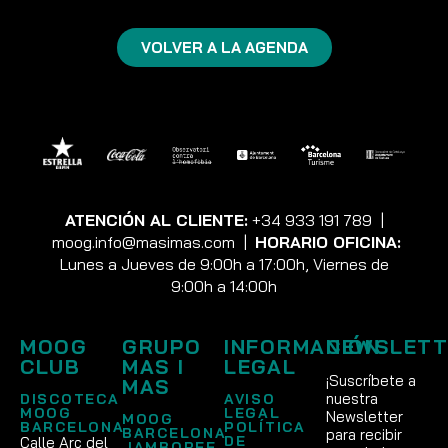
VOLVER A LA AGENDA
ATENCIÓN AL CLIENTE:
+34 933 191 789
|
moog.info@masimas.com
|
HORARIO OFICINA:
Lunes a Jueves de 9:00h a 17:00h, Viernes de
9:00h a 14:00h
MOOG
GRUPO
INFORMACIÓN
NEWSLETT
CLUB
MAS I
LEGAL
¡Suscríbete a
MAS
nuestra
DISCOTECA
AVISO
MOOG
LEGAL
Newsletter
MOOG
BARCELONA
POLÍTICA
BARCELONA
para recibir
DE
Calle Arc del
JAMBOREE