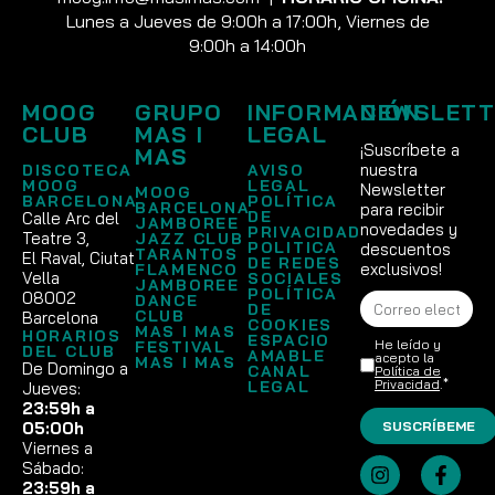
Lunes a Jueves de 9:00h a 17:00h, Viernes de
9:00h a 14:00h
MOOG
GRUPO
INFORMACIÓN
NEWSLETT
CLUB
MAS I
LEGAL
¡Suscríbete a
MAS
nuestra
DISCOTECA
AVISO
MOOG
LEGAL
Newsletter
MOOG
BARCELONA
POLÍTICA
BARCELONA
para recibir
DE
Calle Arc del
JAMBOREE
novedades y
PRIVACIDAD
Teatre 3,
JAZZ CLUB
POLITICA
descuentos
TARANTOS
El Raval, Ciutat
DE REDES
exclusivos!
FLAMENCO
Vella
SOCIALES
JAMBOREE
POLÍTICA
08002
DANCE
DE
CLUB
Barcelona
COOKIES
MAS I MAS
HORARIOS
ESPACIO
He leído y
FESTIVAL
DEL CLUB
AMABLE
acepto la
MAS I MAS
De Domingo a
CANAL
Política de
Privacidad
.*
LEGAL
Jueves:
23:59h a
SUSCRÍBEME
05:00h
Viernes a
Sábado:
23:59h a