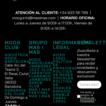
ATENCIÓN AL CLIENTE:
+34 933 191 789
|
moog.info@masimas.com
|
HORARIO OFICINA:
Lunes a Jueves de 9:00h a 17:00h, Viernes de
9:00h a 14:00h
MOOG
GRUPO
INFORMACIÓN
NEWSLETT
CLUB
MAS I
LEGAL
¡Suscríbete a
MAS
nuestra
DISCOTECA
AVISO
MOOG
LEGAL
Newsletter
MOOG
BARCELONA
POLÍTICA
BARCELONA
para recibir
DE
Calle Arc del
JAMBOREE
novedades y
PRIVACIDAD
Teatre 3,
JAZZ CLUB
POLITICA
descuentos
TARANTOS
El Raval, Ciutat
DE REDES
exclusivos!
FLAMENCO
Vella
SOCIALES
JAMBOREE
POLÍTICA
08002
DANCE
DE
CLUB
Barcelona
COOKIES
MAS I MAS
HORARIOS
ESPACIO
He leído y
FESTIVAL
DEL CLUB
AMABLE
acepto la
MAS I MAS
De Domingo a
CANAL
Política de
Privacidad
.*
LEGAL
Jueves:
23:59h a