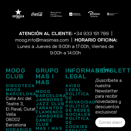
ATENCIÓN AL CLIENTE:
+34 933 191 789
|
moog.info@masimas.com
|
HORARIO OFICINA:
Lunes a Jueves de 9:00h a 17:00h, Viernes de
9:00h a 14:00h
MOOG
GRUPO
INFORMACIÓN
NEWSLETT
CLUB
MAS I
LEGAL
¡Suscríbete a
MAS
nuestra
DISCOTECA
AVISO
MOOG
LEGAL
Newsletter
MOOG
BARCELONA
POLÍTICA
BARCELONA
para recibir
DE
Calle Arc del
JAMBOREE
novedades y
PRIVACIDAD
Teatre 3,
JAZZ CLUB
POLITICA
descuentos
TARANTOS
El Raval, Ciutat
DE REDES
exclusivos!
FLAMENCO
Vella
SOCIALES
JAMBOREE
POLÍTICA
08002
DANCE
DE
CLUB
Barcelona
COOKIES
MAS I MAS
HORARIOS
ESPACIO