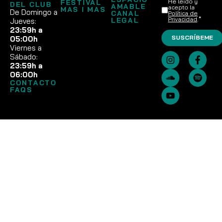
He leído y
FESTIVAL
DEL CLUB
AMABLE
acepto la
MAS I MAS
De Domingo a
CANAL
Política de
Privacidad
.*
LEGAL
Jueves:
23:59h a
SUSCRÍBEME
05:00h
Viernes a
Sábado:
23:59h a
06:00h
CONTACTO
FAQS