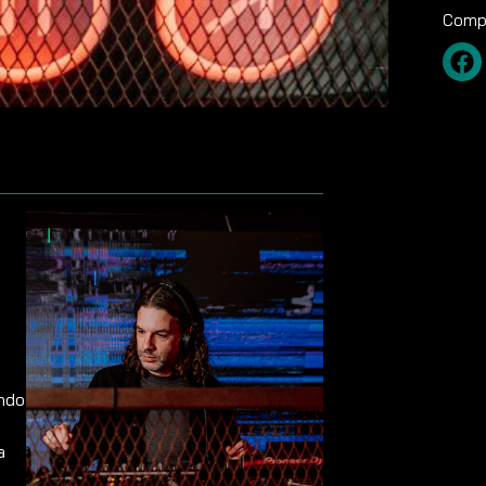
Compa
ando
a