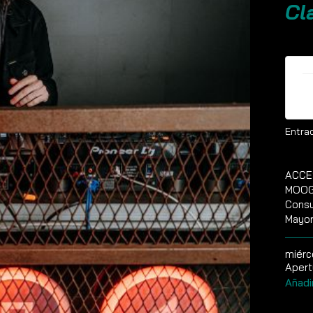
Cl
E
Entrad
ACCE
MOOG 
Consu
Mayor
miérc
Apert
Añadi