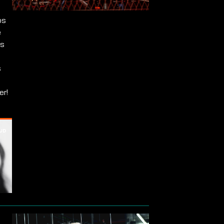
os
e
as
s
er!