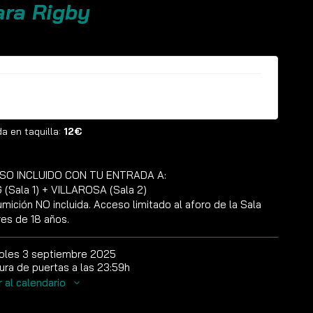
ara Rigby
ntradas ya no están disponibles
a en taquilla:
12€
SO INCLUIDO CON TU ENTRADA A:
(Sala 1) + VILLAROSA (Sala 2)
mición NO incluida. Acceso limitado al aforo de la Sala
es de 18 años.
oles 3 septiembre 2025
ura de puertas a las 23:59h
r al calendario