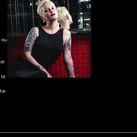
r su
ter
 la
che