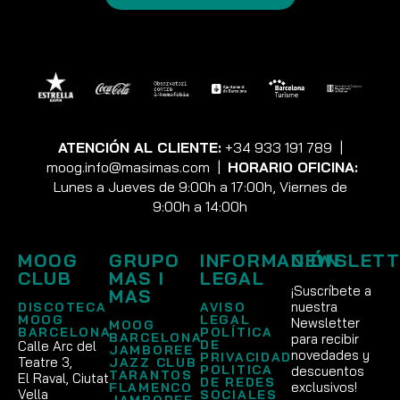
ATENCIÓN AL CLIENTE:
+34 933 191 789
|
moog.info@masimas.com
|
HORARIO OFICINA:
Lunes a Jueves de 9:00h a 17:00h, Viernes de
9:00h a 14:00h
MOOG
GRUPO
INFORMACIÓN
NEWSLETT
CLUB
MAS I
LEGAL
¡Suscríbete a
MAS
nuestra
DISCOTECA
AVISO
MOOG
LEGAL
Newsletter
MOOG
BARCELONA
POLÍTICA
BARCELONA
para recibir
DE
Calle Arc del
JAMBOREE
novedades y
PRIVACIDAD
Teatre 3,
JAZZ CLUB
POLITICA
descuentos
TARANTOS
El Raval, Ciutat
DE REDES
exclusivos!
FLAMENCO
Vella
SOCIALES
JAMBOREE