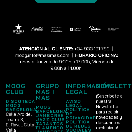
ATENCIÓN AL CLIENTE:
+34 933 191 789
|
moog.info@masimas.com
|
HORARIO OFICINA:
Lunes a Jueves de 9:00h a 17:00h, Viernes de
9:00h a 14:00h
MOOG
GRUPO
INFORMACIÓN
NEWSLETT
CLUB
MAS I
LEGAL
¡Suscríbete a
MAS
nuestra
DISCOTECA
AVISO
MOOG
LEGAL
Newsletter
MOOG
BARCELONA
POLÍTICA
BARCELONA
para recibir
DE
Calle Arc del
JAMBOREE
novedades y
PRIVACIDAD
Teatre 3,
JAZZ CLUB
POLITICA
descuentos
TARANTOS
El Raval, Ciutat
DE REDES
exclusivos!
FLAMENCO
Vella
SOCIALES
JAMBOREE