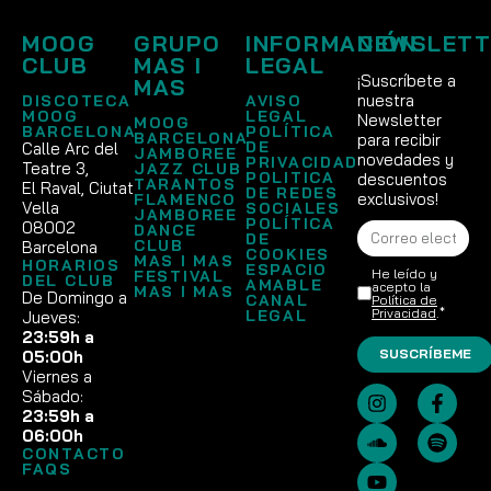
MOOG
GRUPO
INFORMACIÓN
NEWSLETT
CLUB
MAS I
LEGAL
¡Suscríbete a
MAS
nuestra
DISCOTECA
AVISO
MOOG
LEGAL
Newsletter
MOOG
BARCELONA
POLÍTICA
BARCELONA
para recibir
DE
Calle Arc del
JAMBOREE
novedades y
PRIVACIDAD
Teatre 3,
JAZZ CLUB
POLITICA
descuentos
TARANTOS
El Raval, Ciutat
DE REDES
exclusivos!
FLAMENCO
Vella
SOCIALES
JAMBOREE
POLÍTICA
08002
DANCE
DE
CLUB
Barcelona
COOKIES
MAS I MAS
HORARIOS
ESPACIO
He leído y
FESTIVAL
DEL CLUB
AMABLE
acepto la
MAS I MAS
De Domingo a
CANAL
Política de
Privacidad
.*
LEGAL
Jueves:
23:59h a
SUSCRÍBEME
05:00h
Viernes a
Sábado:
23:59h a
06:00h
CONTACTO
FAQS