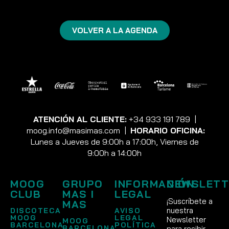
VOLVER A LA AGENDA
ATENCIÓN AL CLIENTE:
+34 933 191 789
|
moog.info@masimas.com
|
HORARIO OFICINA:
Lunes a Jueves de 9:00h a 17:00h, Viernes de
9:00h a 14:00h
MOOG
GRUPO
INFORMACIÓN
NEWSLETT
CLUB
MAS I
LEGAL
¡Suscríbete a
MAS
nuestra
DISCOTECA
AVISO
MOOG
LEGAL
Newsletter
MOOG
BARCELONA
POLÍTICA
BARCELONA
para recibir