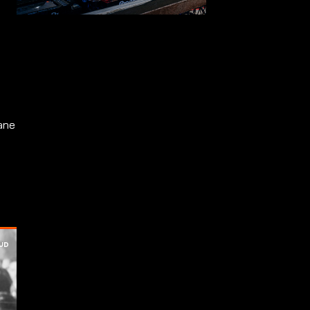
ane
n