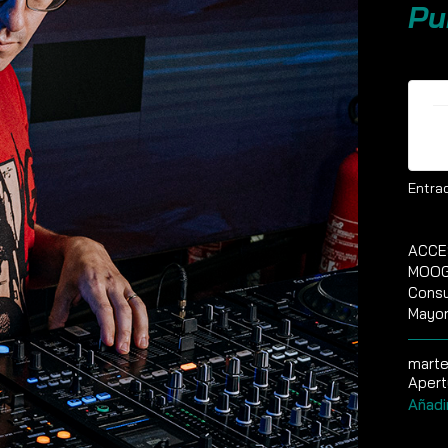
Pu
E
Entrad
ACCE
MOOG 
Consu
Mayor
marte
Apert
Añadi