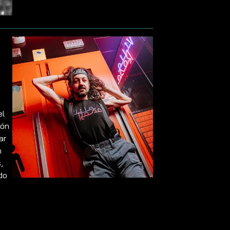
el
ión
ar
n
,
do