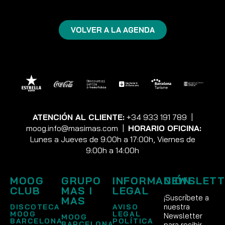
VOLVER A LA AGENDA
ATENCIÓN AL CLIENTE:
+34 933 191 789
|
moog.info@masimas.com
|
HORARIO OFICINA:
Lunes a Jueves de 9:00h a 17:00h, Viernes de
9:00h a 14:00h
MOOG
GRUPO
INFORMACIÓN
NEWSLETT
CLUB
MAS I
LEGAL
¡Suscríbete a
MAS
nuestra
DISCOTECA
AVISO
MOOG
LEGAL
Newsletter
MOOG
BARCELONA
POLÍTICA
BARCELONA
para recibir