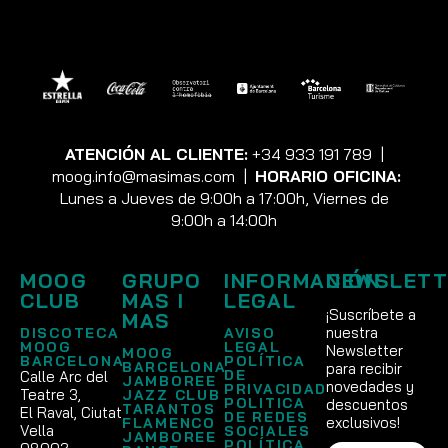
ATENCIÓN AL CLIENTE:
+34 933 191 789
|
moog.info@masimas.com
|
HORARIO OFICINA:
Lunes a Jueves de 9:00h a 17:00h, Viernes de
9:00h a 14:00h
MOOG
GRUPO
INFORMACIÓN
NEWSLETT
CLUB
MAS I
LEGAL
¡Suscríbete a
MAS
nuestra
DISCOTECA
AVISO
MOOG
LEGAL
Newsletter
MOOG
BARCELONA
POLÍTICA
BARCELONA
para recibir
DE
Calle Arc del
JAMBOREE
novedades y
PRIVACIDAD
Teatre 3,
JAZZ CLUB
POLITICA
descuentos
TARANTOS
El Raval, Ciutat
DE REDES
exclusivos!
FLAMENCO
Vella
SOCIALES
JAMBOREE
POLÍTICA