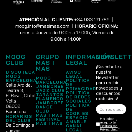
ATENCIÓN AL CLIENTE:
+34 933 191 789
|
moog.info@masimas.com
|
HORARIO OFICINA:
Lunes a Jueves de 9:00h a 17:00h, Viernes de
9:00h a 14:00h
MOOG
GRUPO
INFORMACIÓN
NEWSLETT
CLUB
MAS I
LEGAL
¡Suscríbete a
MAS
nuestra
DISCOTECA
AVISO
MOOG
LEGAL
Newsletter
MOOG
BARCELONA
POLÍTICA
BARCELONA
para recibir
DE
Calle Arc del
JAMBOREE
novedades y
PRIVACIDAD
Teatre 3,
JAZZ CLUB
POLITICA
descuentos
TARANTOS
El Raval, Ciutat
DE REDES
exclusivos!
FLAMENCO
Vella
SOCIALES
JAMBOREE
POLÍTICA
08002
DANCE
DE
CLUB
Barcelona
COOKIES
MAS I MAS
HORARIOS
ESPACIO
He leído y
FESTIVAL
DEL CLUB
AMABLE
acepto la
MAS I MAS
De Domingo a
CANAL
Política de
Privacidad
.*
LEGAL
Jueves: