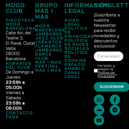
MOOG
GRUPO
INFORMACIÓN
NEWSLETT
CLUB
MAS I
LEGAL
¡Suscríbete a
MAS
nuestra
DISCOTECA
AVISO
MOOG
LEGAL
Newsletter
MOOG
BARCELONA
POLÍTICA
BARCELONA
para recibir
DE
Calle Arc del
JAMBOREE
novedades y
PRIVACIDAD
Teatre 3,
JAZZ CLUB
POLITICA
descuentos
TARANTOS
El Raval, Ciutat
DE REDES
exclusivos!
FLAMENCO
Vella
SOCIALES
JAMBOREE
POLÍTICA
08002
DANCE
DE
CLUB
Barcelona
COOKIES
MAS I MAS
HORARIOS
ESPACIO
He leído y
FESTIVAL
DEL CLUB
AMABLE
acepto la
MAS I MAS
De Domingo a
CANAL
Política de
Privacidad
.*
LEGAL
Jueves:
23:59h a
SUSCRÍBEME
05:00h
Viernes a
Sábado:
23:59h a
06:00h
CONTACTO
FAQS