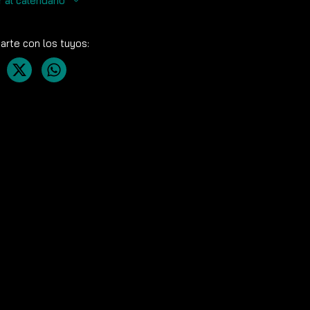
r al calendario
rte con los tuyos: