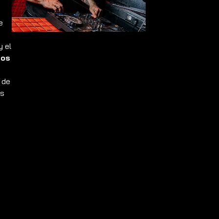
e
y el
cos
 de
as