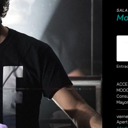
SALA
Mo
E
Entrad
ACCE
MOOG 
Consu
Mayor
viern
Apert