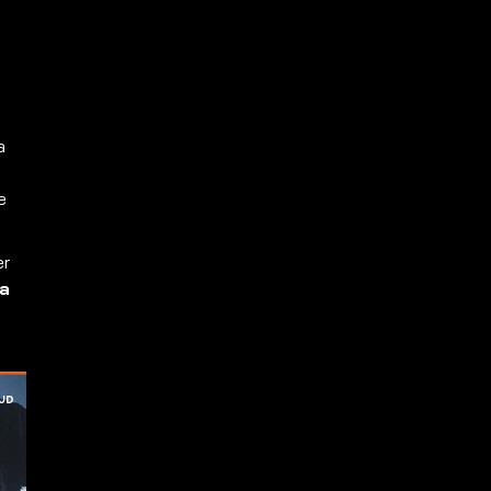
a
e
er
ta