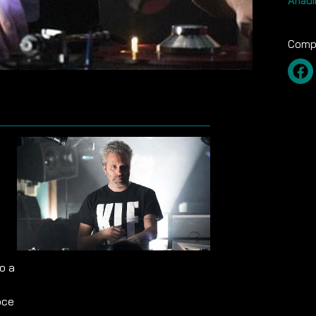
Añadi
Compa
o a
oce