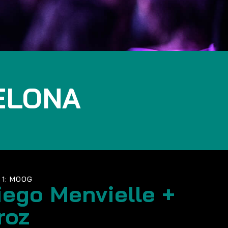
ELONA
 1: MOOG
iego Menvielle +
roz