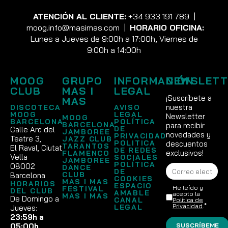
ATENCIÓN AL CLIENTE:
+34 933 191 789
|
moog.info@masimas.com
|
HORARIO OFICINA:
Lunes a Jueves de 9:00h a 17:00h, Viernes de
9:00h a 14:00h
MOOG
GRUPO
INFORMACIÓN
NEWSLETT
CLUB
MAS I
LEGAL
¡Suscríbete a
MAS
nuestra
DISCOTECA
AVISO
MOOG
LEGAL
Newsletter
MOOG
BARCELONA
POLÍTICA
BARCELONA
para recibir
DE
Calle Arc del
JAMBOREE
novedades y
PRIVACIDAD
Teatre 3,
JAZZ CLUB
POLITICA
descuentos
TARANTOS
El Raval, Ciutat
DE REDES
exclusivos!
FLAMENCO
Vella
SOCIALES
JAMBOREE
POLÍTICA
08002
DANCE
DE
CLUB
Barcelona
COOKIES
MAS I MAS
HORARIOS
ESPACIO
He leído y
FESTIVAL
DEL CLUB
AMABLE
acepto la
MAS I MAS
De Domingo a
CANAL
Política de
Privacidad
.*
LEGAL
Jueves:
23:59h a
SUSCRÍBEME
05:00h