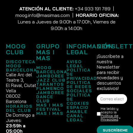
ATENCIÓN AL CLIENTE:
+34 933 191 789
|
moog.info@masimas.com
|
HORARIO OFICINA:
Lunes a Jueves de 9:00h a 17:00h, Viernes de
9:00h a 14:00h
MOOG
GRUPO
INFORMACIÓN
NEWSLETT
CLUB
MAS I
LEGAL
¡Suscríbete a
MAS
nuestra
DISCOTECA
AVISO
MOOG
LEGAL
Newsletter
MOOG
BARCELONA
POLÍTICA
BARCELONA
para recibir
DE
Calle Arc del
JAMBOREE
novedades y
PRIVACIDAD
Teatre 3,
JAZZ CLUB
POLITICA
descuentos
TARANTOS
El Raval, Ciutat
DE REDES
exclusivos!
FLAMENCO
Vella
SOCIALES
JAMBOREE
POLÍTICA
08002
DANCE
DE
CLUB
Barcelona
COOKIES
MAS I MAS
HORARIOS
ESPACIO
He leído y
FESTIVAL
DEL CLUB
AMABLE
acepto la
MAS I MAS
De Domingo a
CANAL
Política de
Privacidad
.*
LEGAL
Jueves:
23:59h a
SUSCRÍBEME
05:00h