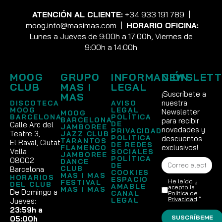
ATENCIÓN AL CLIENTE:
+34 933 191 789
|
moog.info@masimas.com
|
HORARIO OFICINA:
Lunes a Jueves de 9:00h a 17:00h, Viernes de
9:00h a 14:00h
MOOG
GRUPO
INFORMACIÓN
NEWSLETT
CLUB
MAS I
LEGAL
¡Suscríbete a
MAS
nuestra
DISCOTECA
AVISO
MOOG
LEGAL
Newsletter
MOOG
BARCELONA
POLÍTICA
BARCELONA
para recibir
DE
Calle Arc del
JAMBOREE
novedades y
PRIVACIDAD
Teatre 3,
JAZZ CLUB
POLITICA
descuentos
TARANTOS
El Raval, Ciutat
DE REDES
exclusivos!
FLAMENCO
Vella
SOCIALES
JAMBOREE
POLÍTICA
08002
DANCE
DE
CLUB
Barcelona
COOKIES
MAS I MAS
HORARIOS
ESPACIO
He leído y
FESTIVAL
DEL CLUB
AMABLE
acepto la
MAS I MAS
De Domingo a
CANAL
Política de
Privacidad
.*
LEGAL
Jueves:
23:59h a
SUSCRÍBEME
05:00h