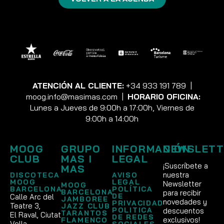
ATENCIÓN AL CLIENTE:
+34 933 191 789
|
moog.info@masimas.com
|
HORARIO OFICINA:
Lunes a Jueves de 9:00h a 17:00h, Viernes de
9:00h a 14:00h
MOOG
GRUPO
INFORMACIÓN
NEWSLETT
CLUB
MAS I
LEGAL
¡Suscríbete a
MAS
nuestra
DISCOTECA
AVISO
MOOG
LEGAL
Newsletter
MOOG
BARCELONA
POLÍTICA
BARCELONA
para recibir
DE
Calle Arc del
JAMBOREE
novedades y
PRIVACIDAD
Teatre 3,
JAZZ CLUB
POLITICA
descuentos
TARANTOS
El Raval, Ciutat
DE REDES
exclusivos!
FLAMENCO
Vella