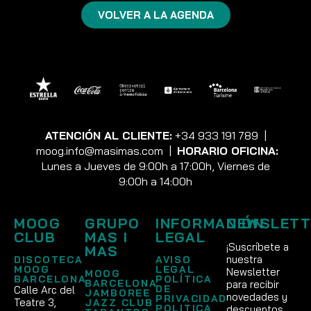
VOLVER A LA AGENDA
ATENCIÓN AL CLIENTE:
+34 933 191 789
|
moog.info@masimas.com
|
HORARIO OFICINA:
Lunes a Jueves de 9:00h a 17:00h, Viernes de
9:00h a 14:00h
MOOG
GRUPO
INFORMACIÓN
NEWSLETT
CLUB
MAS I
LEGAL
¡Suscríbete a
MAS
nuestra
DISCOTECA
AVISO
MOOG
LEGAL
Newsletter
MOOG
BARCELONA
POLÍTICA
BARCELONA
para recibir
DE
Calle Arc del
JAMBOREE
novedades y
PRIVACIDAD
Teatre 3,
JAZZ CLUB
POLITICA
descuentos