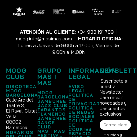
ATENCIÓN AL CLIENTE:
+34 933 191 789
|
moog.info@masimas.com
|
HORARIO OFICINA:
Lunes a Jueves de 9:00h a 17:00h, Viernes de
9:00h a 14:00h
MOOG
GRUPO
INFORMACIÓN
NEWSLETT
CLUB
MAS I
LEGAL
¡Suscríbete a
MAS
nuestra
DISCOTECA
AVISO
MOOG
LEGAL
Newsletter
MOOG
BARCELONA
POLÍTICA
BARCELONA
para recibir
DE
Calle Arc del
JAMBOREE
novedades y
PRIVACIDAD
Teatre 3,
JAZZ CLUB
POLITICA
descuentos
TARANTOS
El Raval, Ciutat
DE REDES
exclusivos!
FLAMENCO
Vella
SOCIALES
JAMBOREE
POLÍTICA
08002
DANCE
DE
CLUB
Barcelona
COOKIES
MAS I MAS
HORARIOS
ESPACIO
He leído y
FESTIVAL
DEL CLUB