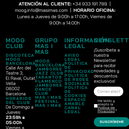
ATENCIÓN AL CLIENTE:
+34 933 191 789
|
moog.info@masimas.com
|
HORARIO OFICINA:
Lunes a Jueves de 9:00h a 17:00h, Viernes de
9:00h a 14:00h
MOOG
GRUPO
INFORMACIÓN
NEWSLETT
CLUB
MAS I
LEGAL
¡Suscríbete a
MAS
nuestra
DISCOTECA
AVISO
MOOG
LEGAL
Newsletter
MOOG
BARCELONA
POLÍTICA
BARCELONA
para recibir
DE
Calle Arc del
JAMBOREE
novedades y
PRIVACIDAD
Teatre 3,
JAZZ CLUB
POLITICA
descuentos
TARANTOS
El Raval, Ciutat
DE REDES
exclusivos!
FLAMENCO
Vella
SOCIALES
JAMBOREE
POLÍTICA
08002
DANCE
DE
CLUB
Barcelona
COOKIES
MAS I MAS
HORARIOS
ESPACIO
He leído y
FESTIVAL
DEL CLUB
AMABLE
acepto la
MAS I MAS
De Domingo a
CANAL
Política de
Privacidad
.*
LEGAL
Jueves:
23:59h a
SUSCRÍBEME
05:00h
Viernes a