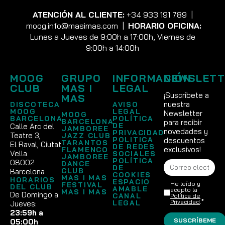
ATENCIÓN AL CLIENTE:
+34 933 191 789
|
moog.info@masimas.com
|
HORARIO OFICINA:
Lunes a Jueves de 9:00h a 17:00h, Viernes de
9:00h a 14:00h
MOOG
GRUPO
INFORMACIÓN
NEWSLETT
CLUB
MAS I
LEGAL
¡Suscríbete a
MAS
nuestra
DISCOTECA
AVISO
MOOG
LEGAL
Newsletter
MOOG
BARCELONA
POLÍTICA
BARCELONA
para recibir
DE
Calle Arc del
JAMBOREE
novedades y
PRIVACIDAD
Teatre 3,
JAZZ CLUB
POLITICA
descuentos
TARANTOS
El Raval, Ciutat
DE REDES
exclusivos!
FLAMENCO
Vella
SOCIALES
JAMBOREE
POLÍTICA
08002
DANCE
DE
CLUB
Barcelona
COOKIES
MAS I MAS
HORARIOS
ESPACIO
He leído y
FESTIVAL
DEL CLUB
AMABLE
acepto la
MAS I MAS
De Domingo a
CANAL
Política de
Privacidad
.*
LEGAL
Jueves:
23:59h a
SUSCRÍBEME
05:00h