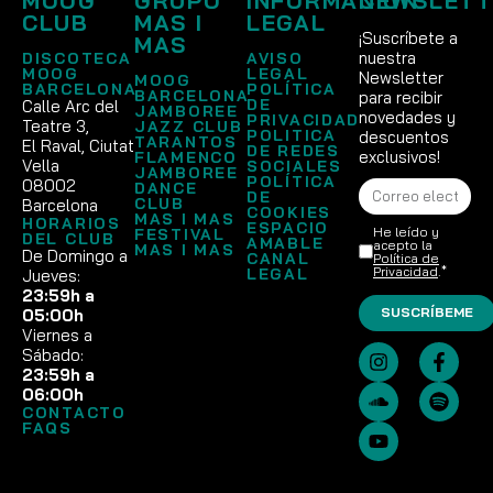
MOOG
GRUPO
INFORMACIÓN
NEWSLETT
CLUB
MAS I
LEGAL
¡Suscríbete a
MAS
nuestra
DISCOTECA
AVISO
MOOG
LEGAL
Newsletter
MOOG
BARCELONA
POLÍTICA
BARCELONA
para recibir
DE
Calle Arc del
JAMBOREE
novedades y
PRIVACIDAD
Teatre 3,
JAZZ CLUB
POLITICA
descuentos
TARANTOS
El Raval, Ciutat
DE REDES
exclusivos!
FLAMENCO
Vella
SOCIALES
JAMBOREE
POLÍTICA
08002
DANCE
DE
CLUB
Barcelona
COOKIES
MAS I MAS
HORARIOS
ESPACIO
He leído y
FESTIVAL
DEL CLUB
AMABLE
acepto la
MAS I MAS
De Domingo a
CANAL
Política de
Privacidad
.*
LEGAL
Jueves:
23:59h a
SUSCRÍBEME
05:00h
Viernes a
Sábado:
23:59h a
06:00h
CONTACTO
FAQS