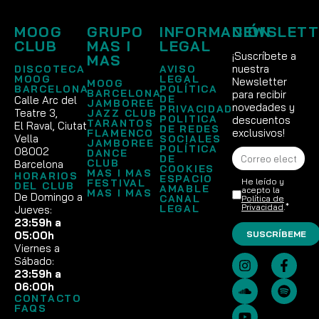
MOOG
GRUPO
INFORMACIÓN
NEWSLETT
CLUB
MAS I
LEGAL
¡Suscríbete a
MAS
nuestra
DISCOTECA
AVISO
MOOG
LEGAL
Newsletter
MOOG
BARCELONA
POLÍTICA
BARCELONA
para recibir
DE
Calle Arc del
JAMBOREE
novedades y
PRIVACIDAD
Teatre 3,
JAZZ CLUB
POLITICA
descuentos
TARANTOS
El Raval, Ciutat
DE REDES
exclusivos!
FLAMENCO
Vella
SOCIALES
JAMBOREE
POLÍTICA
08002
DANCE
DE
CLUB
Barcelona
COOKIES
MAS I MAS
HORARIOS
ESPACIO
He leído y
FESTIVAL
DEL CLUB
AMABLE
acepto la
MAS I MAS
De Domingo a
CANAL
Política de
Privacidad
.*
LEGAL
Jueves:
23:59h a
SUSCRÍBEME
05:00h
Viernes a
Sábado:
23:59h a
06:00h
CONTACTO
FAQS