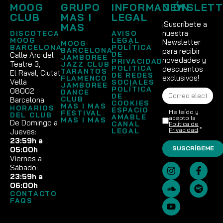
MOOG
GRUPO
INFORMACIÓN
NEWSLETT
CLUB
MAS I
LEGAL
¡Suscríbete a
MAS
nuestra
DISCOTECA
AVISO
MOOG
LEGAL
Newsletter
MOOG
BARCELONA
POLÍTICA
BARCELONA
para recibir
DE
Calle Arc del
JAMBOREE
novedades y
PRIVACIDAD
Teatre 3,
JAZZ CLUB
POLITICA
descuentos
TARANTOS
El Raval, Ciutat
DE REDES
exclusivos!
FLAMENCO
Vella
SOCIALES
JAMBOREE
POLÍTICA
08002
DANCE
DE
CLUB
Barcelona
COOKIES
MAS I MAS
HORARIOS
ESPACIO
He leído y
FESTIVAL
DEL CLUB
AMABLE
acepto la
MAS I MAS
De Domingo a
CANAL
Política de
Privacidad
.*
LEGAL
Jueves:
23:59h a
SUSCRÍBEME
05:00h
Viernes a
Sábado:
23:59h a
06:00h
CONTACTO
FAQS