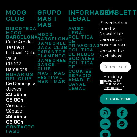
MOOG
GRUPO
INFORMACIÓN
NEWSLETT
CLUB
MAS I
LEGAL
¡Suscríbete a
MAS
nuestra
DISCOTECA
AVISO
MOOG
LEGAL
Newsletter
MOOG
BARCELONA
POLÍTICA
BARCELONA
para recibir
DE
Calle Arc del
JAMBOREE
novedades y
PRIVACIDAD
Teatre 3,
JAZZ CLUB
POLITICA
descuentos
TARANTOS
El Raval, Ciutat
DE REDES
exclusivos!
FLAMENCO
Vella
SOCIALES
JAMBOREE
POLÍTICA
08002
DANCE
DE
CLUB
Barcelona
COOKIES
MAS I MAS
HORARIOS
ESPACIO
He leído y
FESTIVAL
DEL CLUB
AMABLE
acepto la
MAS I MAS
De Domingo a
CANAL
Política de
Privacidad
.*
LEGAL
Jueves:
23:59h a
SUSCRÍBEME
05:00h
Viernes a
Sábado:
23:59h a
06:00h
CONTACTO
FAQS